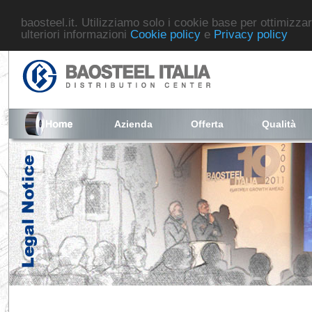
baosteel.it. Utilizziamo solo i cookie base per ottimizzar
ulteriori informazioni
Cookie policy
e
Privacy policy
Azienda
Offerta
Qualità