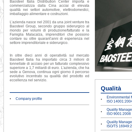
Baosteel Italia Distribution Center importa e
commercializza dalla Cina acciai di elevata
qualità nei settori automotive, elettrodomestici,
imballaggio alimentare e costruzioni.
L’azienda nasce nel 2001 da una joint venture tra
Baosteel Group, secondo gruppo siderurgico al
mondo per volumi di produzione/fatturato e la
Famiglia Malacalza, imprenditori che possono
contare su oltre quarant’anni di esperienza nel
settore imprenditoriale e siderurgico.
In oltre dieci anni di operatività sul mercato
Baosteel Italia ha importato circa 3 milioni di
tonnellate di acciaio per un fatturato complessivo
superiore a 1,7 miliardi di euro. L’azienda, che ha
sede a Genova, continua ogni giorno il percorso
evolutivo incentrato su qualità del prodotto ed
eccellenza nel servizio.
Qualità
Environmental
•
Company profile
•
ISO 14001:200
Quality Manag
•
ISO 9001:2008
Quality Manag
•
ISO/TS 16949: