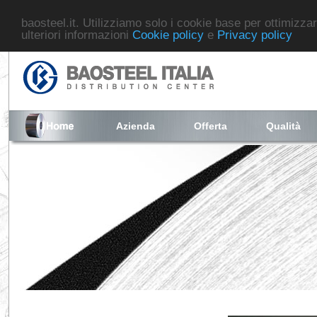
baosteel.it. Utilizziamo solo i cookie base per ottimizzar
ulteriori informazioni
Cookie policy
e
Privacy policy
Azienda
Offerta
Qualità